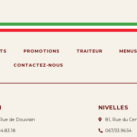
TS
PROMOTIONS
TRAITEUR
MENU
CONTACTEZ-NOUS
N
NIVELLES
 Rue de Douvrain
81, Rue du Cen
34.83.18
067/33.96.54