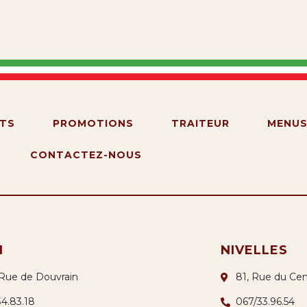
TS
PROMOTIONS
TRAITEUR
MENU
CONTACTEZ-NOUS
N
NIVELLES
 Rue de Douvrain
81, Rue du Cen
34.83.18
067/33.96.54