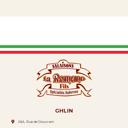
GHLIN
26A, Rue de Douvrain