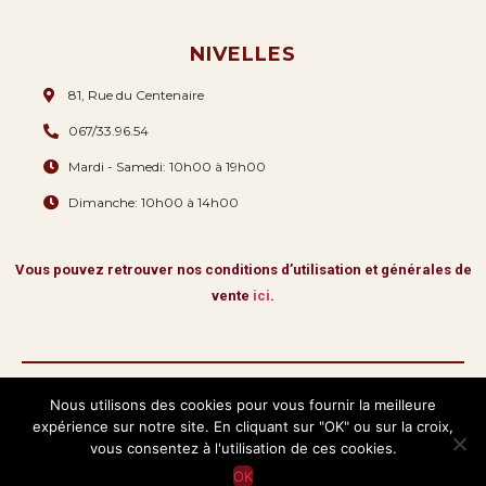
NIVELLES
81, Rue du Centenaire
067/33.96.54
Mardi - Samedi: 10h00 à 19h00
Dimanche: 10h00 à 14h00
Vous pouvez retrouver nos conditions d’utilisation et générales de
vente
ici
.
Nous utilisons des cookies pour vous fournir la meilleure
expérience sur notre site. En cliquant sur "OK" ou sur la croix,
Copyright © 2026 La Romana & Fils.
Tous droits réservés
vous consentez à l'utilisation de ces cookies.
OK