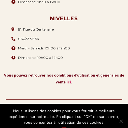
Dimanche: 9h30 à 13h00
NIVELLES
81, Rue du Centenaire
067/33.96.54
Mardi - Samedi: 10h00 à 19h00
Dimanche: 10h00 à 14h00
Vous pouvez retrouver nos conditions d’utilisation et générales de
vente
ici
.
Nous utilisons des cookies pour vous fournir la meilleure
expérience sur notre site. En cliquant sur "OK" ou sur la croix,
Copyright © 2026 La Romana & Fils.
Tous droits réservés
vous consentez à l'utilisation de ces cookies.