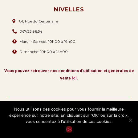
NIVELLES
81, Rue du Centenaire
067/33.96.54
Mardi - Samedi: 10h00 à 19h00
Dimanche: 10h00 à 14h00
Vous pouvez retrouver nos conditions d’utilisation et générales de
vente
ici
.
Nous utilisons des cookies pour vous fournir la meilleure
expérience sur notre site. En cliquant sur "OK" ou sur la croix,
Copyright © 2026 La Romana & Fils.
Tous droits réservés
vous consentez à l'utilisation de ces cookies.
OK