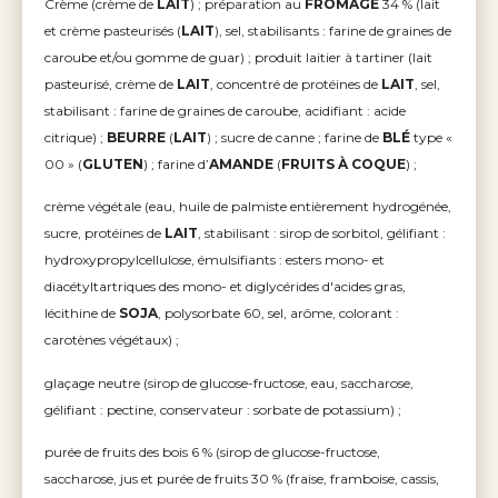
Crème (crème de
LAIT
) ; préparation au
FROMAGE
34 % (lait
et crème pasteurisés (
LAIT
), sel, stabilisants : farine de graines de
caroube et/ou gomme de guar) ; produit laitier à tartiner (lait
pasteurisé, crème de
LAIT
, concentré de protéines de
LAIT
, sel,
stabilisant : farine de graines de caroube, acidifiant : acide
citrique) ;
BEURRE
(
LAIT
) ; sucre de canne ; farine de
BLÉ
type «
00 » (
GLUTEN
) ; farine d’
AMANDE
(
FRUITS À COQUE
) ;
crème végétale (eau, huile de palmiste entièrement hydrogénée,
sucre, protéines de
LAIT
, stabilisant : sirop de sorbitol, gélifiant :
hydroxypropylcellulose, émulsifiants : esters mono- et
diacétyltartriques des mono- et diglycérides d'acides gras,
lécithine de
SOJA
, polysorbate 60, sel, arôme, colorant :
carotènes végétaux) ;
glaçage neutre (sirop de glucose-fructose, eau, saccharose,
gélifiant : pectine, conservateur : sorbate de potassium) ;
purée de fruits des bois 6 % (sirop de glucose-fructose,
saccharose, jus et purée de fruits 30 % (fraise, framboise, cassis,