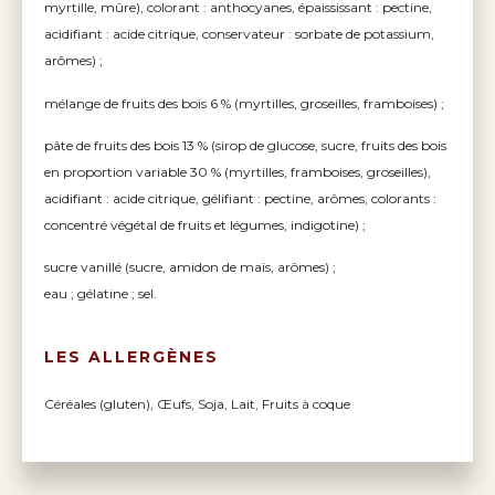
myrtille, mûre), colorant : anthocyanes, épaississant : pectine,
acidifiant : acide citrique, conservateur : sorbate de potassium,
arômes) ;
mélange de fruits des bois 6 % (myrtilles, groseilles, framboises) ;
pâte de fruits des bois 13 % (sirop de glucose, sucre, fruits des bois
en proportion variable 30 % (myrtilles, framboises, groseilles),
acidifiant : acide citrique, gélifiant : pectine, arômes, colorants :
concentré végétal de fruits et légumes, indigotine) ;
sucre vanillé (sucre, amidon de maïs, arômes) ;
eau ; gélatine ; sel.
LES ALLERGÈNES
Céréales (gluten), Œufs, Soja, Lait, Fruits à coque