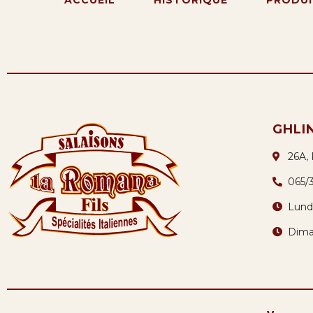
GHLI
26A,
065/
Lund
Dima