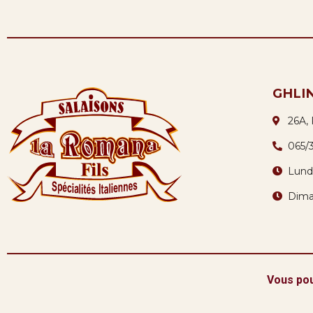
GHLI
26A,
065/
Lund
Dima
Vous pou