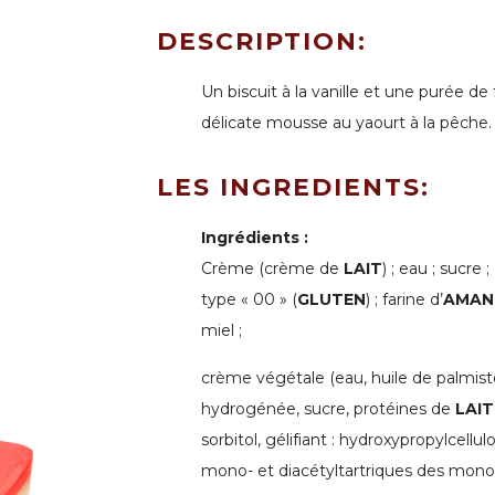
DESCRIPTION:
Un biscuit à la vanille et une purée de 
délicate mousse au yaourt à la pêche.
LES INGREDIENTS:
Ingrédients :
Crème (crème de
LAIT
) ; eau ; sucre ;
type « 00 » (
GLUTEN
) ; farine d’
AMAN
miel ;
crème végétale (eau, huile de palmis
hydrogénée, sucre, protéines de
LAIT
sorbitol, gélifiant : hydroxypropylcellul
mono- et diacétyltartriques des mono-