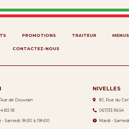
TS
PROMOTIONS
TRAITEUR
MENU
CONTACTEZ-NOUS
N
NIVELLES
 Rue de Douvrain
81, Rue du Cen
34.83.18
067/33.96.54
i - Samedi: 9h30 à 19h00
Mardi - Samed