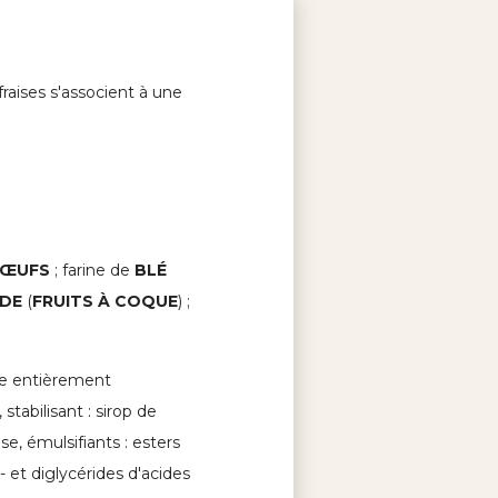
fraises s'associent à une
ŒUFS
; farine de
BLÉ
DE
(
FRUITS À COQUE
) ;
te entièrement
, stabilisant : sirop de
ose, émulsifiants : esters
 et diglycérides d'acides