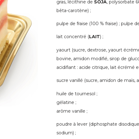
gras, lécithine de
SOJA
, polysorbate 60
bêta-carotène) ;
pulpe de fraise (100 % fraise) ; pulpe 
lait concentré (
LAIT
) ;
yaourt (sucre, dextrose, yaourt écrém
bovine, amidon modifié, sirop de gluc
acidifiant : acide citrique, lait écrémé 
sucre vanillé (sucre, amidon de maïs, a
huile de tournesol ;
gélatine ;
arôme vanille ;
poudre à lever (diphosphate disodique
sodium) ;