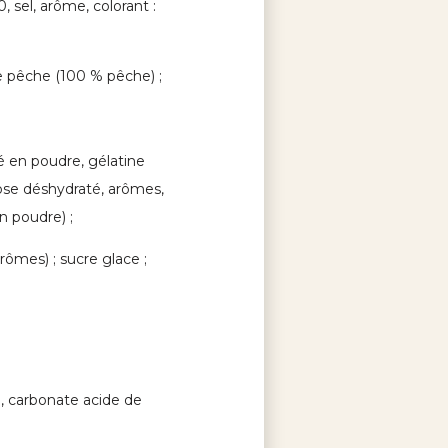
, sel, arôme, colorant :
de pêche (100 % pêche) ;
é en poudre, gélatine
ose déshydraté, arômes,
en poudre) ;
rômes) ; sucre glace ;
, carbonate acide de