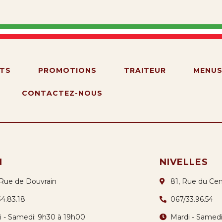
TS
PROMOTIONS
TRAITEUR
MENU
CONTACTEZ-NOUS
N
NIVELLES
 Rue de Douvrain
81, Rue du Cen
34.83.18
067/33.96.54
i - Samedi: 9h30 à 19h00
Mardi - Samed