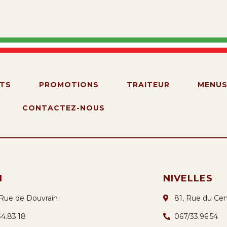
TS
PROMOTIONS
TRAITEUR
MENU
CONTACTEZ-NOUS
N
NIVELLES
 Rue de Douvrain
81, Rue du Cen
34.83.18
067/33.96.54