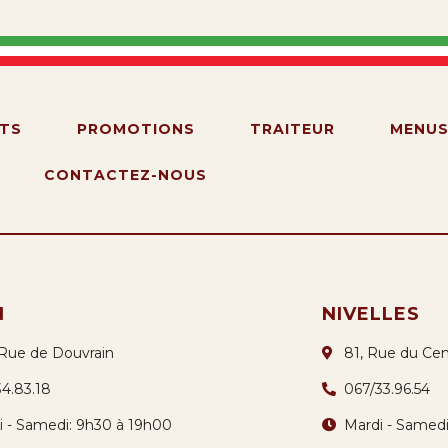
TS
PROMOTIONS
TRAITEUR
MENU
CONTACTEZ-NOUS
N
NIVELLES
 Rue de Douvrain
81, Rue du Cen
34.83.18
067/33.96.54
i - Samedi: 9h30 à 19h00
Mardi - Samed