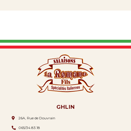
GHLIN
26A, Rue de Douvrain
065/34.83.18